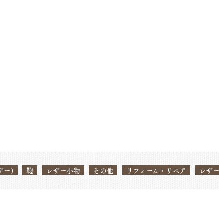
Before/After
ホーム
ビフォーアフター
新着情報
ビフォーアフター
ザー)
鞄
レザー小物
その他
リフォーム・リペア
レザー
池澤クリーニング店について