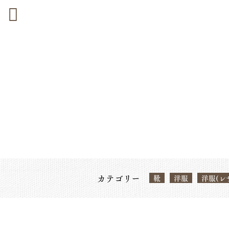
カテゴリー
靴
洋服
洋服(レ