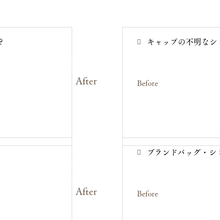
0287-54-0132
受付時間：月曜日〜土曜日 8:00〜19:00 ※木曜日のみ8:00~14:30
?
キャップの不明なシ
After
Before
ブランドバッグ・シ
After
Before