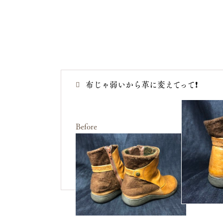
布じゃ弱いから革に変えてって❗️
Before