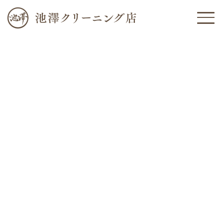
ホーム
Before/After
新着情報
ビフォーアフター
ビフォーアフター
カテゴリー
靴
洋服
洋服(レザー)
池澤クリーニング店について
鞄
レザー小物
その他
クリーニング
リフォーム・リペア
レザーメンテナンス