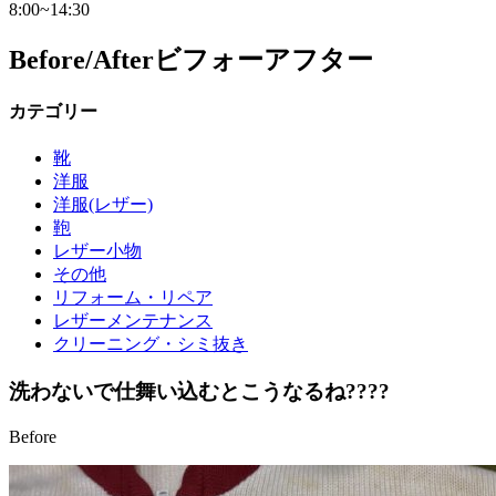
8:00~14:30
Before/After
ビフォーアフター
カテゴリー
靴
洋服
洋服(レザー)
鞄
レザー小物
その他
リフォーム・リペア
レザーメンテナンス
クリーニング・シミ抜き
洗わないで仕舞い込むとこうなるね????
Before