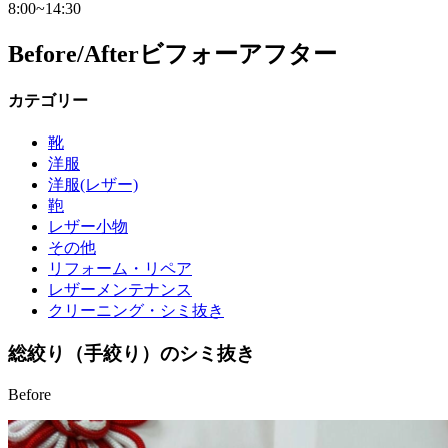
8:00~14:30
Before/After
ビフォーアフター
カテゴリー
靴
洋服
洋服(レザー)
鞄
レザー小物
その他
リフォーム・リペア
レザーメンテナンス
クリーニング・シミ抜き
総絞り（手絞り）のシミ抜き
Before