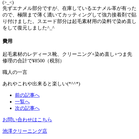
(>_<)
先ずエナメル部分ですが、在庫しているエナメル革が有った
ので、極限まで薄く漉いてカッティングして強力接着剤で貼
り付けました。スエード部分は起毛素材用の染料で染め直し
をして復元しました^_^
費用
起毛素材のレディース靴、クリーニング+染め直し+つま先
修理の合計で¥8500（税別）
職人の一言
あれやこれや出来ると楽しい(*^^*)
前の記事へ
一覧へ
次の記事へ
お問い合わせはこちら
池澤クリーニング店