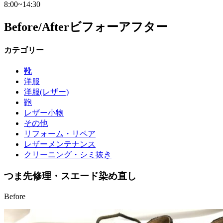
8:00~14:30
Before/After
ビフォーアフター
カテゴリー
靴
洋服
洋服(レザー)
鞄
レザー小物
その他
リフォーム・リペア
レザーメンテナンス
クリーニング・シミ抜き
つま先修理・スエード染め直し
Before