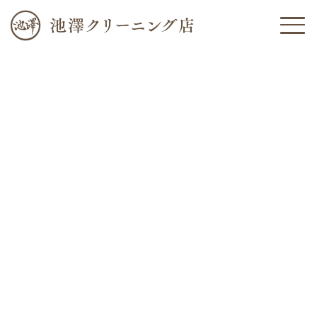
ホーム
News
新着情報
新着情報
ビフォーアフター
カテゴリー
池澤クリーニング店について
カテゴリーを選択
クリーニング
過去の記事
日付を選択